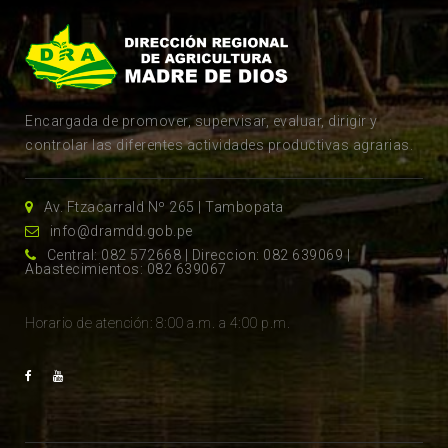
Encargada de promover, supervisar, evaluar, dirigir y
controlar las diferentes actividades productivas agrarias.
Av. Ftzacarrald Nº 265 | Tambopata
info@dramdd.gob.pe
Central: 082 572668 | Direccion: 082 639069 |
Abastecimientos: 082 639067
Horario de atención: 8:00 a.m. a 4:00 p.m.