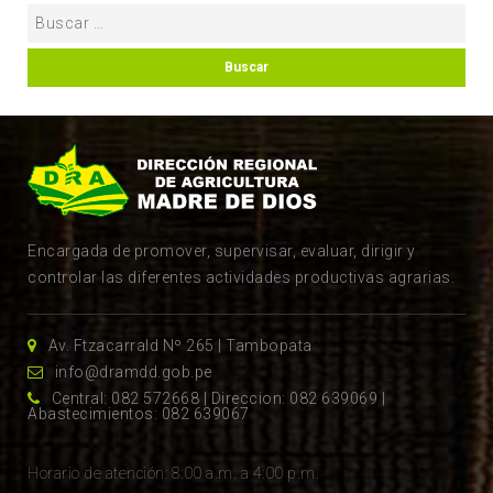
Encargada de promover, supervisar, evaluar, dirigir y
controlar las diferentes actividades productivas agrarias.
Av. Ftzacarrald Nº 265 | Tambopata
info@dramdd.gob.pe
Central: 082 572668 | Direccion: 082 639069 |
Abastecimientos: 082 639067
Horario de atención: 8:00 a.m. a 4:00 p.m.