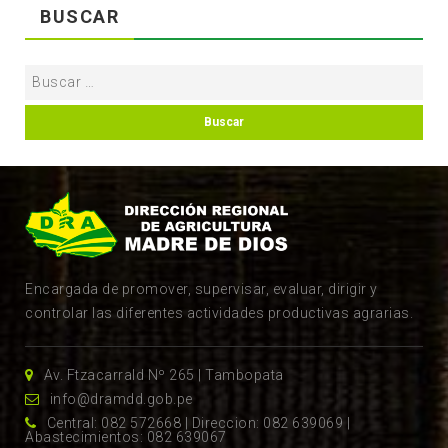
BUSCAR
Encargada de promover, supervisar, evaluar, dirigir y
controlar las diferentes actividades productivas agrarias.
Av. Ftzacarrald Nº 265 | Tambopata
info@dramdd.gob.pe
Central: 082 572668 | Direccion: 082 639069 |
Abastecimientos: 082 639067