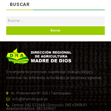
BUSCAR
Encargada de promover, supervisar, evaluar, dirigir y
controlar las diferentes actividades productivas agrarias.
Av. Ftzacarrald Nº 265 | Tambopata
info@dramdd.gob.pe
Central: 082 572668 | Direccion: 082 639069 |
Abastecimientos: 082 639067