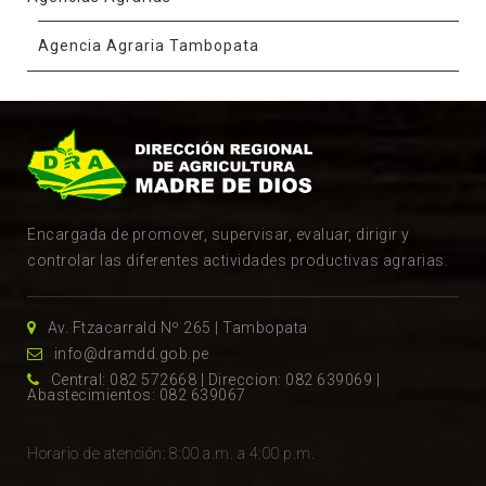
Agencia Agraria Tambopata
Encargada de promover, supervisar, evaluar, dirigir y
controlar las diferentes actividades productivas agrarias.
Av. Ftzacarrald Nº 265 | Tambopata
info@dramdd.gob.pe
Central: 082 572668 | Direccion: 082 639069 |
Abastecimientos: 082 639067
Horario de atención: 8:00 a.m. a 4:00 p.m.