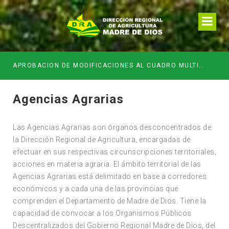
APROBACION DE MODIFICACIONES AL CUADRO MULTIANUAL DE NECESIDADESDE DE LA DIRECCION REGIONAL DE DESARROLLO AGROPECUARIO Y RIEGO MES DE MAYO
Agencias Agrarias
Las Agencias Agrarias son órganos desconcentrados de
la Dirección Regional de Agricultura, encargadas de
efectuar en sus respectivas circunscripciones territoriales,
acciones en materia agraria. El ámbito territorial de las
Agencias Agrarias está delimitado en base a corredores
económicos y a cada una de las provincias que
comprenden el Departamento de Madre de Dios. Tiene la
capacidad de convocar a los Organismos Públicos
Descentralizados del Gobierno Regional Madre de Dios, del