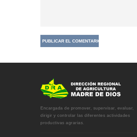
Av. Ftzacarrald Nº 265 | Tambopata
info@dramdd.gob.pe
Central: 082 572668 | Direccion: 082
639069 | Abastecimientos: 082 639067
Horario de atención: 8:00 a.m. a 4:00 p.m.