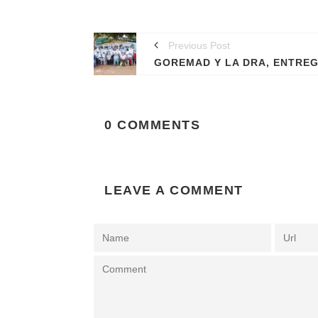
Encargada de promover, supervisar, evaluar,
dirigir y controlar las diferentes actividades
productivas agrarias.