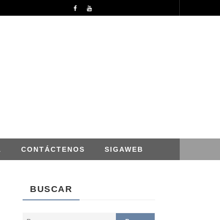
APROBACION DE MODIFICACIONES AL CUADRO MULTIANUAL DE NECESIDADESDE DE LA DIRECCION REGIONAL DE DESARROLLO AGROPECUARIO Y RIEGO MES DE ABRIL
NOTICIAS
A
CONTÁCTENOS
SIGAWEB
BUSCAR