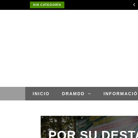
RESULTADO FINAL DE CONVOCATORIA CAS POR SUPLENCIA N° 002-2026- GOREMAD-GRDE/DRDAR
SIN CATEGORÍA
APROBACION DE MODIFICACIONES AL CUADRO MULTIANUAL DE NECESIDADESDE DE LA DIRECCION REGIONAL DE DESARROLLO AGROPECUARIO Y RIEGO MES DE MAYO
INICIO
DRAMDD
INFORMACIÓ
POR SU DES