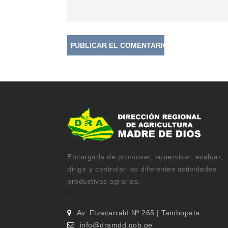
Encargada de promover, supervisar, evaluar,
dirigir y controlar las diferentes actividades
productivas agrarias.
Av. Ftzacarrald Nº 265 | Tambopata
info@dramdd.gob.pe