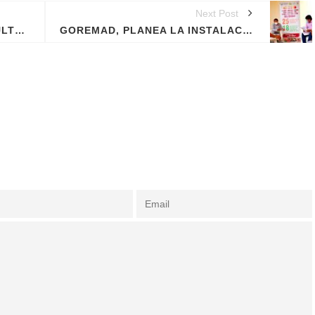
Next Post
CAPACITACIÓN A LOS AGRICULTORES PARA MANEJO CULTIVO DEL CACAO.
GOREMAD, PLANEA LA INSTALACIÓN MÁS DE 7 PARCELAS AGROFORESTALES DE CACAO EN EL ÁMBITO DE LA ZONA DE AMORTIGUAMIENTO DE LA RESERVA NACIONAL TAMBOPATA.