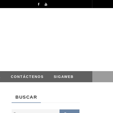
APROBACION DE MODIFICACIONES AL CUADRO MULTIANUAL DE NECESIDADESDE DE LA DIRECCION REGIONAL DE DESARROLLO AGROPECUARIO Y RIEGO MES DE ABRIL
NOTICIAS
A
CONTÁCTENOS
SIGAWEB
BUSCAR