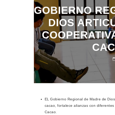
GOBIERNO REG
DIOS ARTIC
COOPERATIVA
CAC
EL Gobierno Regional de Madre de Dios m
cacao, fortalece alianzas con diferentes
Cacao.