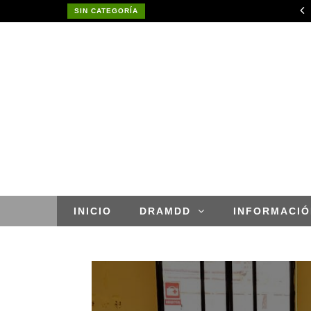
RESULTADO FINAL DE CONVOCATORIA CAS POR SUPLENCIA N° 002-2026- GOREMAD-GRDE/DRDAR
SIN CATEGORÍA
APROBACION DE MODIFICACIONES AL CUADRO MULTIANUAL DE NECESIDADESDE DE LA DIRECCION REGIONAL DE DESARROLLO AGROPECUARIO Y RIEGO MES DE MAYO
INICIO
DRAMDD
INFORMACIÓ