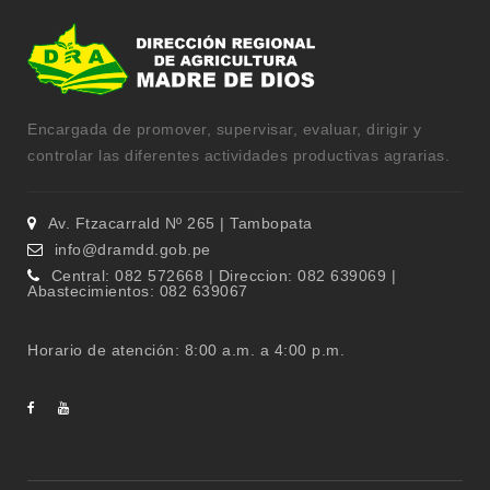
Encargada de promover, supervisar, evaluar, dirigir y
controlar las diferentes actividades productivas agrarias.
Av. Ftzacarrald Nº 265 | Tambopata
info@dramdd.gob.pe
Central: 082 572668 | Direccion: 082 639069 |
Abastecimientos: 082 639067
Horario de atención: 8:00 a.m. a 4:00 p.m.