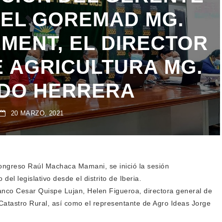
EL GOREMAD MG.
MENT, EL DIRECTOR
E AGRICULTURA MG.
DO HERRERA
20 MARZO, 2021
Congreso Raúl Machaca Mamani, se inició la sesión
del legislativo desde el distrito de Iberia.
anco Cesar Quispe Lujan, Helen Figueroa, directora general de
Catastro Rural, así como el representante de Agro Ideas Jorge