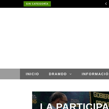
RESULTADO FINAL DE CONVOCATORIA CAS POR SUPLENCIA N° 002-2026- GOREMAD-GRDE/DRDAR
SIN CATEGORÍA
APROBACION DE MODIFICACIONES AL CUADRO MULTIANUAL DE NECESIDADESDE DE LA DIRECCION REGIONAL DE DESARROLLO AGROPECUARIO Y RIEGO MES DE MAYO
INICIO
DRAMDD
INFORMACIÓ
LA PARTICIP