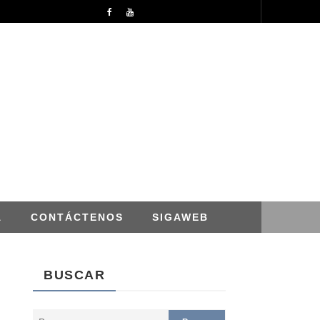
APROBACION DE MODIFICACIONES AL CUADRO MULTIANUAL DE NECESIDADESDE DE LA DIRECCION REGIONAL DE DESARROLLO AGROPECUARIO Y RIEGO MES DE ABRIL
NOTICIAS
A
CONTÁCTENOS
SIGAWEB
BUSCAR