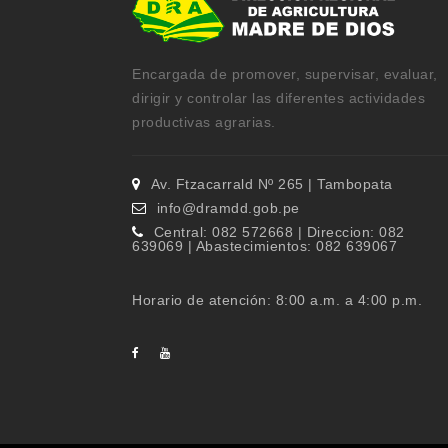
Encargada de promover, supervisar, evaluar,
dirigir y controlar las diferentes actividades
productivas agrarias.
Av. Ftzacarrald Nº 265 | Tambopata
info@dramdd.gob.pe
Central: 082 572668 | Direccion: 082
639069 | Abastecimientos: 082 639067
Horario de atención: 8:00 a.m. a 4:00 p.m.