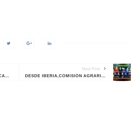
Next Post
DRA AYUDA A HOMBRES DEL CAMPO EN RECUPERACIÓN DE CULTIVOS AFECTADOS POR PLAGAS E INUNDACIONES.
DESDE IBERIA,COMISIÓN AGRARIA DEL CONGRESO SE INTERESÓ EN RESOLVER JUNTO AL GOREMAD, LOS PROBLEMAS DEL SECTOR AGRARIO.