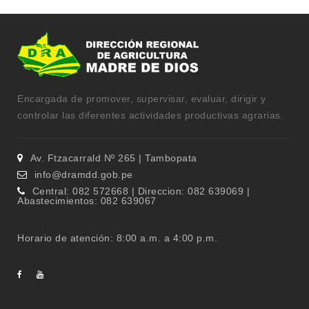
Encargada de promover, supervisar, evaluar, dirigir y
controlar las diferentes actividades productivas agrarias.
Av. Ftzacarrald Nº 265 | Tambopata
info@dramdd.gob.pe
Central: 082 572668 | Direccion: 082 639069 |
Abastecimientos: 082 639067
Horario de atención: 8:00 a.m. a 4:00 p.m.