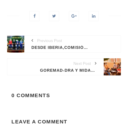
Previous Post
DESDE IBERIA,COMISIÓN AGRARIA DEL CONGRESO SE INTERESÓ EN RESOLVER JUNTO AL GOREMAD, LOS PROBLEMAS DEL SECTOR AGRARIO.
Next Post
GOREMAD-DRA Y MIDAGRI REFUERZAN ALIANZA PARA OTORGAR SEGURIDAD JURÍDICA A PREDIOS AGRÍCOLAS.
0 COMMENTS
LEAVE A COMMENT