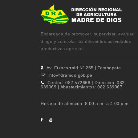
Encargada de promover, supervisar, evaluar,
dirigir y controlar las diferentes actividades
productivas agrarias.
Av. Ftzacarrald Nº 265 | Tambopata
info@dramdd.gob.pe
Central: 082 572668 | Direccion: 082
639069 | Abastecimientos: 082 639067
Horario de atención: 8:00 a.m. a 4:00 p.m.