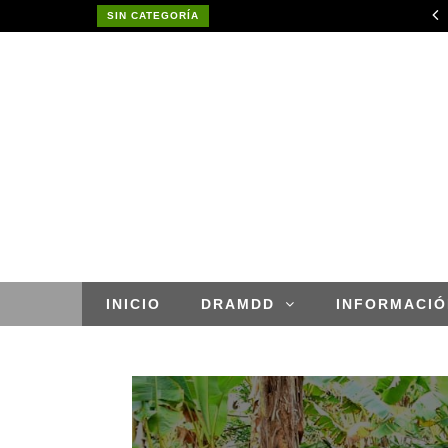
RESULTADO FINAL DE CONVOCATORIA CAS POR SUPLENCIA N° 002-2026- GOREMAD-GRDE/DRDAR
SIN CATEGORÍA
APROBACION DE MODIFICACIONES AL CUADRO MULTIANUAL DE NECESIDADESDE DE LA DIRECCION REGIONAL DE DESARROLLO AGROPECUARIO Y RIEGO MES DE MAYO
INICIO
DRAMDD
INFORMACIÓ