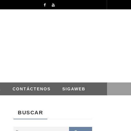
APROBACION DE MODIFICACIONES AL CUADRO MULTIANUAL DE NECESIDADESDE DE LA DIRECCION REGIONAL DE DESARROLLO AGROPECUARIO Y RIEGO MES DE ABRIL
NOTICIAS
A
CONTÁCTENOS
SIGAWEB
BUSCAR