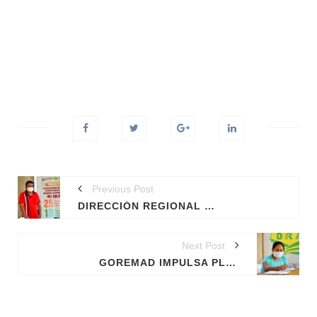
Previous Post
DIRECCIÓN REGIONAL DE AGRICULTURA, SOSTUVO REUNIÓN DE TRABAJO CON COOPERATIVAS Y ASOCIACIONES, PARA FORTALECER PROYECTO CACAO
Next Post
GOREMAD IMPULSA PLAN DE NEGOCIOS A FAVOR DEL SECTOR AGROPECUARIO.