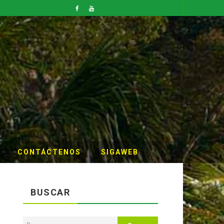
APROBACION DE MODIFICACIONES AL CUADRO MULTIANUAL DE NECESIDADESDE DE LA DIRECCION REGIONAL DE DESARROLLO AGROPECUARIO Y RIEGO MES DE ABRIL
NOTICIAS
CONTÁCTENOS
SIGAWEB
BUSCAR