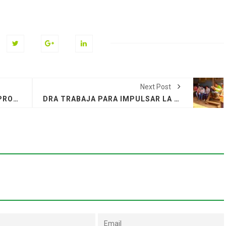
Next Post
DRA COMPROBÓ AVANCE DEL PROYECTO CACAO, PARA CUMPLIR OBJETIVOS TRAZADOS.
DRA TRABAJA PARA IMPULSAR LA ASOCIATIVIDAD E IDEAS DE NEGOCIO EN EL SECTOR AGRARIO.