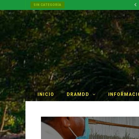
RESULTADO FINAL DE CONVOCATORIA CAS POR SUPLENCIA N° 002-2026- GOREMAD-GRDE/DRDAR
SIN CATEGORÍA
APROBACION DE MODIFICACIONES AL CUADRO MULTIANUAL DE NECESIDADESDE DE LA DIRECCION REGIONAL DE DESARROLLO AGROPECUARIO Y RIEGO MES DE MAYO
INICIO
DRAMDD
INFORMACI