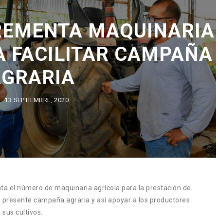
REMENTA MAQUINARIA
A FACILITAR CAMPAÑA
AGRARIA
13 SEPTIEMBRE, 2020
ta el número de maquinaria agrícola para la prestación de
a presente campaña agraria y así apoyar a los productores
 sus cultivos.