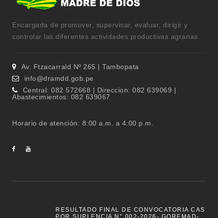
Encargada de promover, supervisar, evaluar, dirigir y
controlar las diferentes actividades productivas agrarias.
Av. Ftzacarrald Nº 265 | Tambopata
info@dramdd.gob.pe
Central: 082 572668 | Direccion: 082 639069 |
Abastecimientos: 082 639067
Horario de atención: 8:00 a.m. a 4:00 p.m.
RESULTADO FINAL DE CONVOCATORIA CAS
POR SUPLENCIA N° 002-2026- GOREMAD-