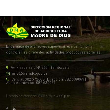
Encargada de promover, supervisar, evaluar, dirigir y
controlar las diferentes actividades productivas agrarias.
Av. Ftzacarrald Nº 265 | Tambopata
info@dramdd.gob.pe
Central: 082 572668 | Direccion: 082 639069 |
Abastecimientos: 082 639067
Horario de atención: 8:00 a.m. a 4:00 p.m.